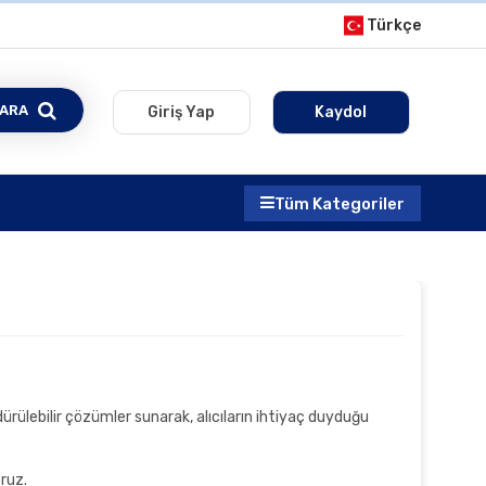
Türkçe
ARA
Giriş Yap
Kaydol
Tüm Kategoriler
rdürülebilir çözümler sunarak, alıcıların ihtiyaç duyduğu
oruz.