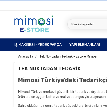
İŞ MAKİNESİ - YEDEK PARÇA
YAPI ELEMANLARI
Anasayfa
Tek Noktadan Tedarik - Estore Mimosi
TEK NOKTADAN TEDARIK
Mimosi Türkiye'deki Tedarikç
Mimosi
, Türkiye merkezli güvenilir bir tedarik ve dış ticar
ürünlere en uygun kalite ve maliyet dengesiyle ulaşmasını 
Sahip olduğumuz geniş tedarik ağı, sektörel bilgi birikimi v