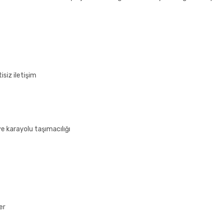
tisiz iletişim
ve karayolu taşımacılığı
er