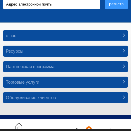
регистр
о нас
Ресурсы
Партнерская программа
Торговые услуги
Обслуживание клиентов
Подписывайтесь на нас
0
© 1999-2022 mimosi.net Все права защищены.