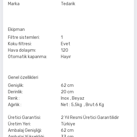
Marka
Tedarik
Ekipman
Filtre sistemleri:
1
Koku filtresi:
Evet
Hava dolaşımı:
120
Otomatik kapanma:
Hayır
Genel özellikleri
Genişlik:
62 cm
Derinlik:
20 cm
Renk :
Inox , Beyaz
Ağırlık :
Net : 5,5kg , Brut:6 Kg
Üretici Garantisi:
2 Yıl Resmi Üretici Garantilidir
Üretim Yeri:
Türkiye
Ambalaj Genişliği:
62 cm
Ambalaj Yüksekliği:
33 cm