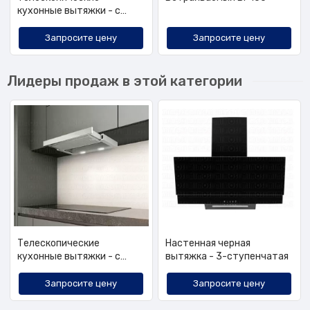
кухонные вытяжки - с
одним двигателем, 60 см
Запросите цену
Запросите цену
Лидеры продаж в этой категории
Телескопические
Настенная черная
кухонные вытяжки - с
вытяжка - 3-ступенчатая
одним двигателем, 60 см
Запросите цену
Запросите цену