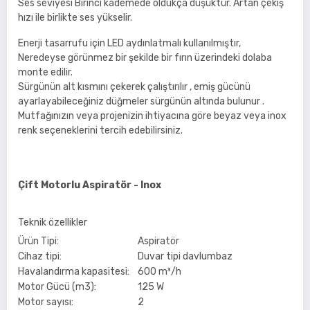
Ses seviyesi Birinci kademede oldukça düşüktür. Artan çekiş
hızı ile birlikte ses yükselir.
Enerji tasarrufu için LED aydınlatmalı kullanılmıştır,
Neredeyse görünmez bir şekilde bir fırın üzerindeki dolaba
monte edilir.
Sürgünün alt kısmını çekerek çalıştırılır , emiş gücünü
ayarlayabileceğiniz düğmeler sürgünün altında bulunur .
Mutfağınızın veya projenizin ihtiyacına göre beyaz veya inox
renk seçeneklerini tercih edebilirsiniz.
Çift Motorlu Aspiratör - Inox
Teknik özellikler
Ürün Tipi:
Aspiratör
Cihaz tipi:
Duvar tipi davlumbaz
Havalandırma kapasitesi:
600 m³/h
Motor Gücü (m3):
125 W
Motor sayısı:
2