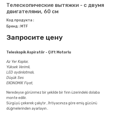
Телескопические вытяжки - с двумя
двигателями, 60 см
Код продукта :
Бренд : MTF
Запросите цену
Teleskopik Aspiratör - Çift Motorlu
Az Yer Kaplar,
Yüksek Verimli,
LED aydınlatmalı,
Düşük Ses
EKONOMİK Fiyat,
Neredeyse görünmez bir şekilde bir fırın üzerindeki dolaba
monte edilir.
Sürgüyü çekerek çalıştır , İhtiyacınıza göre emiş gücünü
düğmelerinden ayarlayın .