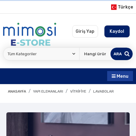
Türkçe
Giriş Yap
Kaydol
ARA
Menu
ANASAYFA
YAPI ELEMANLARI
VITRIFIYE
LAVABOLAR